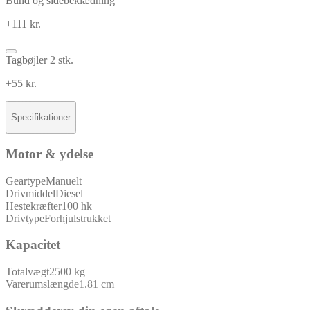
Bund og sidebeklædning
+111 kr.
Tagbøjler 2 stk.
+55 kr.
Specifikationer
Motor & ydelse
Geartype
Manuelt
Drivmiddel
Diesel
Hestekræfter
100 hk
Drivtype
Forhjulstrukket
Kapacitet
Totalvægt
2500 kg
Varerumslængde
1.81 cm