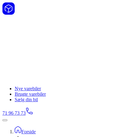
Nye varebiler
Brugte varebiler
Sælg din bil
71 96 73 73
Forside