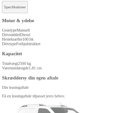
Specifikationer
Motor & ydelse
Geartype
Manuelt
Drivmiddel
Diesel
Hestekræfter
100 hk
Drivtype
Forhjulstrukket
Kapacitet
Totalvægt
2500 kg
Varerumslængde
1.81 cm
Skræddersy din egen aftale
Din leasingaftale
Få en leasingaftale tilpasset jeres behov.