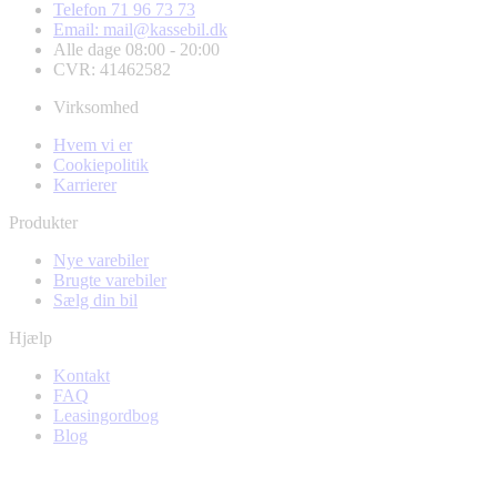
Telefon 71 96 73 73
Email: mail@kassebil.dk
Alle dage 08:00 - 20:00
CVR: 41462582
Virksomhed
Hvem vi er
Cookiepolitik
Karrierer
Produkter
Nye varebiler
Brugte varebiler
Sælg din bil
Hjælp
Kontakt
FAQ
Leasingordbog
Blog