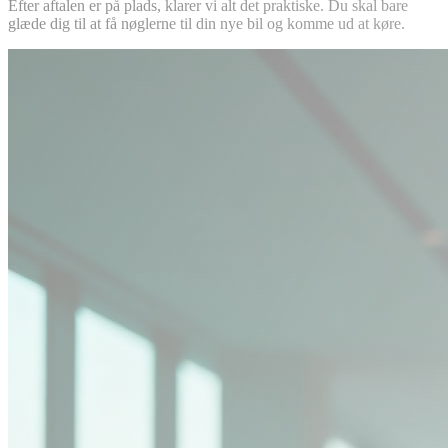
Efter aftalen er på plads, klarer vi alt det praktiske. Du skal bare
glæde dig til at få nøglerne til din nye bil og komme ud at køre.