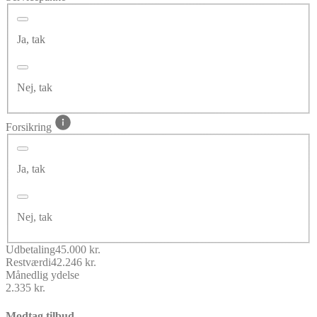
Ja, tak
Nej, tak
Forsikring
Ja, tak
Nej, tak
Udbetaling
45.000 kr.
Restværdi
42.246 kr.
Månedlig ydelse
2.335 kr.
Modtag tilbud