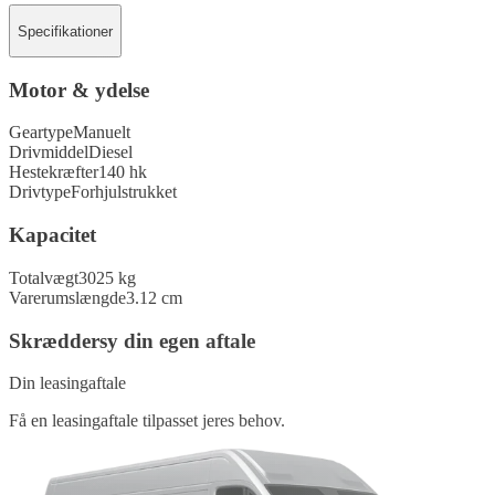
Specifikationer
Motor & ydelse
Geartype
Manuelt
Drivmiddel
Diesel
Hestekræfter
140 hk
Drivtype
Forhjulstrukket
Kapacitet
Totalvægt
3025 kg
Varerumslængde
3.12 cm
Skræddersy din egen aftale
Din leasingaftale
Få en leasingaftale tilpasset jeres behov.