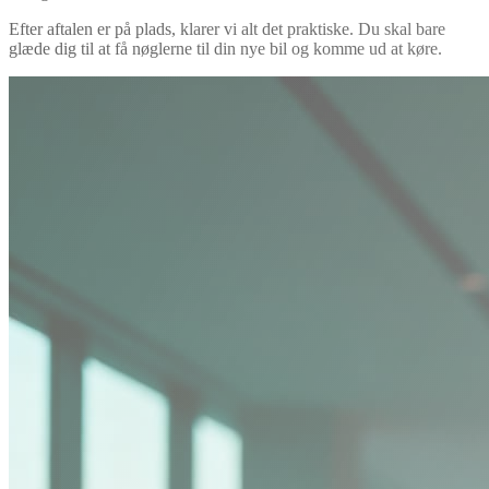
Efter aftalen er på plads, klarer vi alt det praktiske. Du skal bare
glæde dig til at få nøglerne til din nye bil og komme ud at køre.