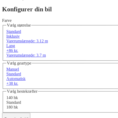
Konfigurer din bil
Farve
Vælg størrelse
Standard
Inklusiv
Varerumslængde: 3.12 m
Lang
+86 kr.
Varerumslængde: 3.7 m
Vælg geartype
Manuel
Standard
Automatisk
+38 kr.
Vælg hestekræfter
140 hk
Standard
180 hk