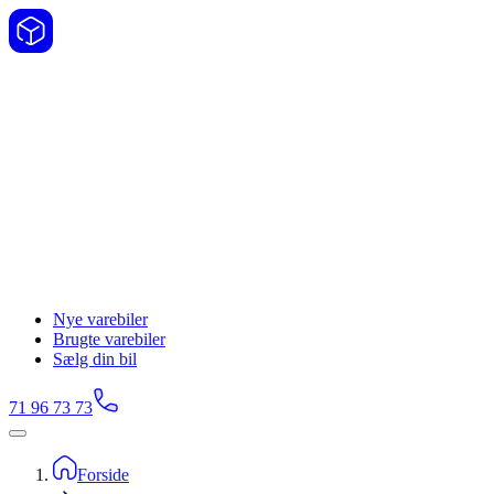
Nye varebiler
Brugte varebiler
Sælg din bil
71 96 73 73
Forside