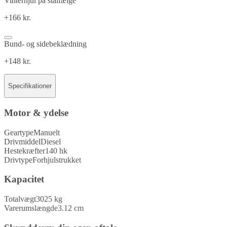
Vinterhjul på stålfælge
+166 kr.
Bund- og sidebeklædning
+148 kr.
Specifikationer
Motor & ydelse
Geartype
Manuelt
Drivmiddel
Diesel
Hestekræfter
140 hk
Drivtype
Forhjulstrukket
Kapacitet
Totalvægt
3025 kg
Varerumslængde
3.12 cm