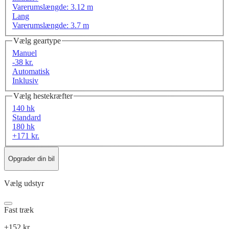
Varerumslængde: 3.12 m
Lang
Varerumslængde: 3.7 m
Vælg geartype
Manuel
-38 kr.
Automatisk
Inklusiv
Vælg hestekræfter
140 hk
Standard
180 hk
+171 kr.
Opgrader din bil
Vælg udstyr
Fast træk
+152 kr.