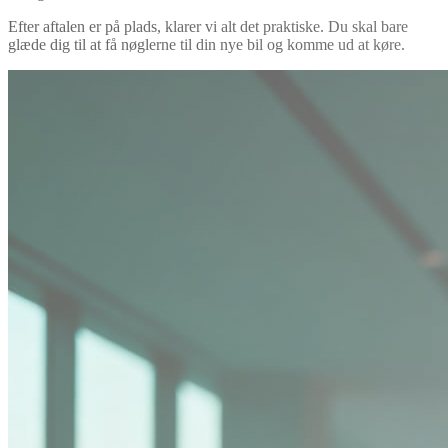
Efter aftalen er på plads, klarer vi alt det praktiske. Du skal bare
glæde dig til at få nøglerne til din nye bil og komme ud at køre.