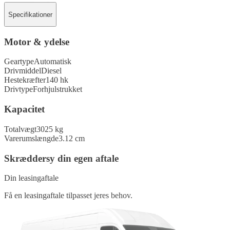
Specifikationer
Motor & ydelse
Geartype
Automatisk
Drivmiddel
Diesel
Hestekræfter
140 hk
Drivtype
Forhjulstrukket
Kapacitet
Totalvægt
3025 kg
Varerumslængde
3.12 cm
Skræddersy din egen aftale
Din leasingaftale
Få en leasingaftale tilpasset jeres behov.