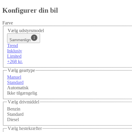
Konfigurer din bil
Farve
Vælg udstyrsmodel
Sammenlign
Trend
Inklusiv
Limited
+268 kr.
Vælg geartype
Manuel
Standard
Automatisk
Ikke tilgængelig
Vælg drivmiddel
Benzin
Standard
Diesel
Vælg hestekræfter