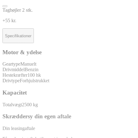
Tagbøjler 2 stk.
+55 kr.
Specifikationer
Motor & ydelse
Geartype
Manuelt
Drivmiddel
Benzin
Hestekræfter
100 hk
Drivtype
Forhjulstrukket
Kapacitet
Totalvægt
2500 kg
Skræddersy din egen aftale
Din leasingaftale