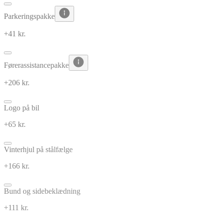
Parkeringspakke
+41 kr.
Førerassistancepakke
+206 kr.
Logo på bil
+65 kr.
Vinterhjul på stålfælge
+166 kr.
Bund og sidebeklædning
+111 kr.