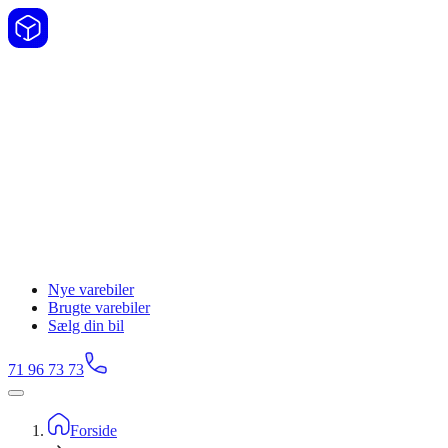
Nye varebiler
Brugte varebiler
Sælg din bil
71 96 73 73
Forside