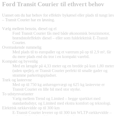
Ford Transit Courier til ethvert behov
Uanset om du har behov for effektiv bykørsel eller plads til tungt læs
– Transit Courier har en løsning.
Vælg mellem benzin, diesel og el
Ford Transit Courier fås med både økonomisk benzinmotor,
brændstofeffektiv diesel – eller som fuldelektrisk E-Transit
Courier.
Overraskende rummelig
Med plads til to europaller og et varerum på op til 2,9 m³, får
du mere plads end du tror i en kompakt varebil.
Kompakt og byvenlig
Med en længde på 4,33 meter og en bredde på kun 1,80 meter
(uden spejle), er Transit Courier perfekt til smalle gader og
stramme parkeringspladser.
Træk og lasteevne
Med op til 750 kg anhængervægt og 625 kg lasteevne er
Transit Courier en lille bil med stor styrke.
To udstyrsvarianter
Vælg mellem Trend og Limited – begge spækket med
standardudstyr, og Limited med ekstra komfort og teknologi.
Elektrisk rækkevidde op til 300 km
E-Transit Courier leverer op til 300 km WLTP-rækkevidde –