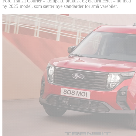
Ford Transit Courier – kompakt, praktisk og elektrificeret – nu med
ny 2025-model, som sætter nye standarder for små varebiler.