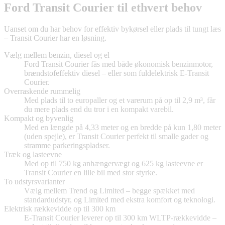
Ford Transit Courier til ethvert behov
Uanset om du har behov for effektiv bykørsel eller plads til tungt læs
– Transit Courier har en løsning.
Vælg mellem benzin, diesel og el
Ford Transit Courier fås med både økonomisk benzinmotor,
brændstofeffektiv diesel – eller som fuldelektrisk E-Transit
Courier.
Overraskende rummelig
Med plads til to europaller og et varerum på op til 2,9 m³, får
du mere plads end du tror i en kompakt varebil.
Kompakt og byvenlig
Med en længde på 4,33 meter og en bredde på kun 1,80 meter
(uden spejle), er Transit Courier perfekt til smalle gader og
stramme parkeringspladser.
Træk og lasteevne
Med op til 750 kg anhængervægt og 625 kg lasteevne er
Transit Courier en lille bil med stor styrke.
To udstyrsvarianter
Vælg mellem Trend og Limited – begge spækket med
standardudstyr, og Limited med ekstra komfort og teknologi.
Elektrisk rækkevidde op til 300 km
E-Transit Courier leverer op til 300 km WLTP-rækkevidde –