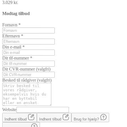
3.029 kr.
Modtag tilbud
Fornavn
*
Efternavn
*
Din e-mail
*
Dit tlf-nummer
*
Dit CVR-nummer
(valgfri)
Besked til rådgiver
(valgfri)
Website
Indhent tilbud
Indhent tilbud
Brug for hjælp?