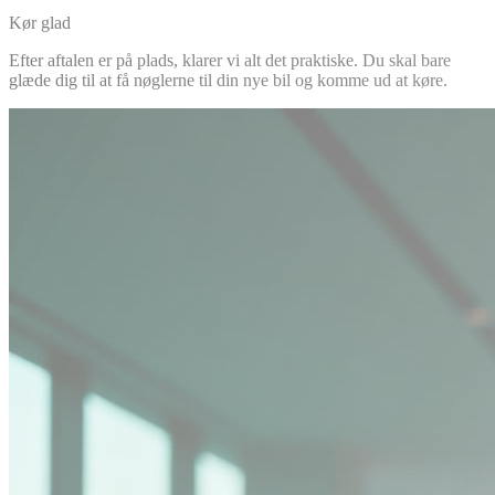
Kør glad
Efter aftalen er på plads, klarer vi alt det praktiske. Du skal bare
glæde dig til at få nøglerne til din nye bil og komme ud at køre.