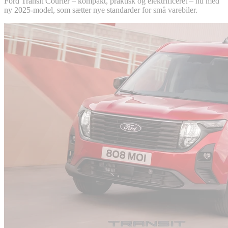
Ford Transit Courier – kompakt, praktisk og elektrificeret – nu med
ny 2025-model, som sætter nye standarder for små varebiler.