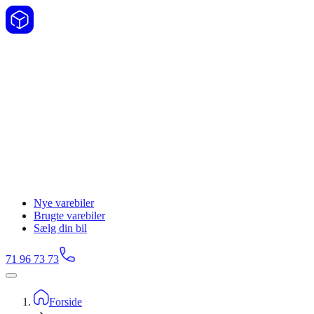
Nye varebiler
Brugte varebiler
Sælg din bil
71 96 73 73
Forside