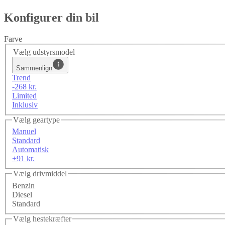
Konfigurer din bil
Farve
Vælg udstyrsmodel
Sammenlign
Trend
-268 kr.
Limited
Inklusiv
Vælg geartype
Manuel
Standard
Automatisk
+91 kr.
Vælg drivmiddel
Benzin
Diesel
Standard
Vælg hestekræfter