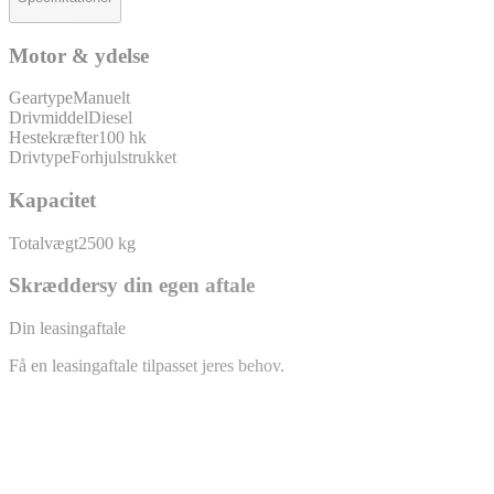
Motor & ydelse
Geartype
Manuelt
Drivmiddel
Diesel
Hestekræfter
100 hk
Drivtype
Forhjulstrukket
Kapacitet
Totalvægt
2500 kg
Skræddersy din egen aftale
Din leasingaftale
Få en leasingaftale tilpasset jeres behov.