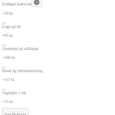
Forhøjet lasteevne
+29 kr.
Logo på bil
+65 kr.
Vinterhjul på stålfælge
+166 kr.
Bund og sidebeklædning
+111 kr.
Tagbøjler 2 stk.
+55 kr.
Specifikationer