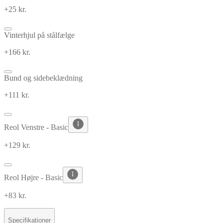
+25 kr.
Vinterhjul på stålfælge
+166 kr.
Bund og sidebeklædning
+111 kr.
Reol Venstre - Basic
+129 kr.
Reol Højre - Basic
+83 kr.
Specifikationer