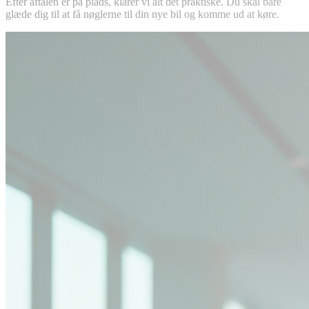
Efter aftalen er på plads, klarer vi alt det praktiske. Du skal bare
glæde dig til at få nøglerne til din nye bil og komme ud at køre.