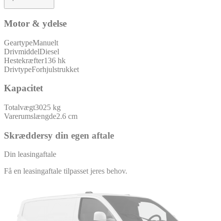
Motor & ydelse
Geartype
Manuelt
Drivmiddel
Diesel
Hestekræfter
136 hk
Drivtype
Forhjulstrukket
Kapacitet
Totalvægt
3025 kg
Varerumslængde
2.6 cm
Skræddersy din egen aftale
Din leasingaftale
Få en leasingaftale tilpasset jeres behov.