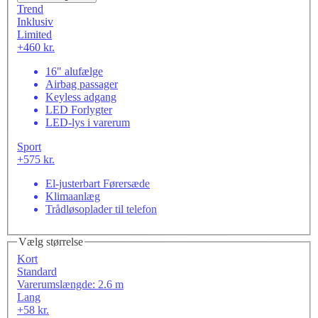
Trend
Inklusiv
Limited
+460 kr.
16" alufælge
Airbag passager
Keyless adgang
LED Forlygter
LED-lys i varerum
Sport
+575 kr.
El-justerbart Førersæde
Klimaanlæg
Trådløsoplader til telefon
Vælg størrelse
Kort
Standard
Varerumslængde: 2.6 m
Lang
+58 kr.