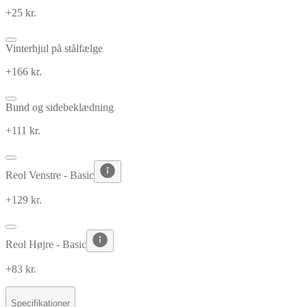
+25 kr.
Vinterhjul på stålfælge
+166 kr.
Bund og sidebeklædning
+111 kr.
Reol Venstre - Basic
+129 kr.
Reol Højre - Basic
+83 kr.
Specifikationer