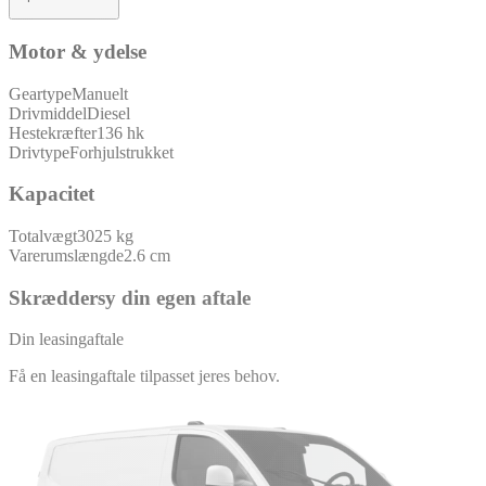
Motor & ydelse
Geartype
Manuelt
Drivmiddel
Diesel
Hestekræfter
136 hk
Drivtype
Forhjulstrukket
Kapacitet
Totalvægt
3025 kg
Varerumslængde
2.6 cm
Skræddersy din egen aftale
Din leasingaftale
Få en leasingaftale tilpasset jeres behov.