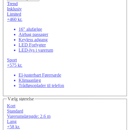
Trend
Inklusiv
Limited
+460 kr.
16" alufælge
Airbag passager
Keyless adgang
LED Forlygter
LED-lys i varerum
Sport
+575 kr.
El-justerbart Førersæde
Klimaanlæg
Trådløsoplader til telefon
Vælg størrelse
Kort
Standard
Varerumslængde: 2.6 m
Lang
+58 kr.