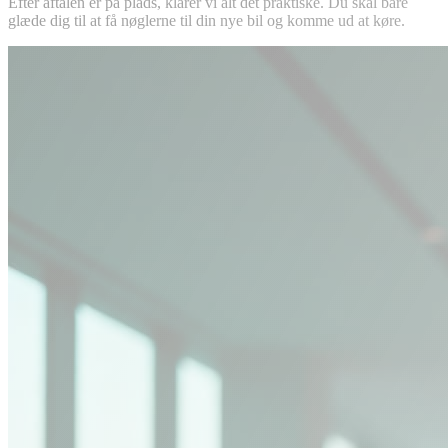
Efter aftalen er på plads, klarer vi alt det praktiske. Du skal bare
glæde dig til at få nøglerne til din nye bil og komme ud at køre.