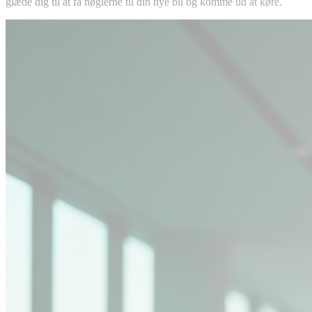
glæde dig til at få nøglerne til din nye bil og komme ud at køre.