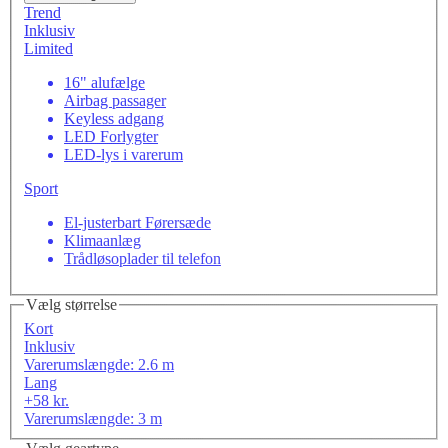
Trend
Inklusiv
Limited
16" alufælge
Airbag passager
Keyless adgang
LED Forlygter
LED-lys i varerum
Sport
El-justerbart Førersæde
Klimaanlæg
Trådløsoplader til telefon
Vælg størrelse
Kort
Inklusiv
Varerumslængde: 2.6 m
Lang
+58 kr.
Varerumslængde: 3 m