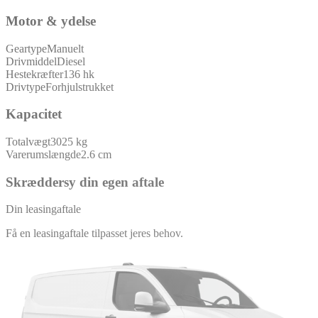
Motor & ydelse
Geartype
Manuelt
Drivmiddel
Diesel
Hestekræfter
136 hk
Drivtype
Forhjulstrukket
Kapacitet
Totalvægt
3025 kg
Varerumslængde
2.6 cm
Skræddersy din egen aftale
Din leasingaftale
Få en leasingaftale tilpasset jeres behov.