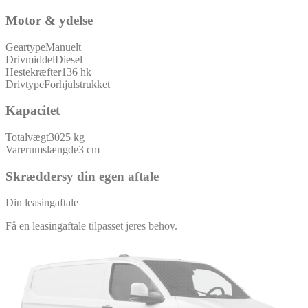
Motor & ydelse
Geartype
Manuelt
Drivmiddel
Diesel
Hestekræfter
136 hk
Drivtype
Forhjulstrukket
Kapacitet
Totalvægt
3025 kg
Varerumslængde
3 cm
Skræddersy din egen aftale
Din leasingaftale
Få en leasingaftale tilpasset jeres behov.