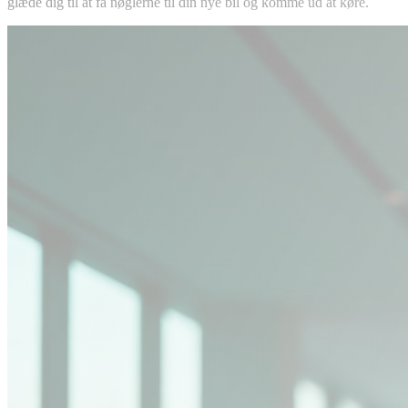
glæde dig til at få nøglerne til din nye bil og komme ud at køre.