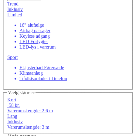
Trend
Inklusiv
Limited
16" alufælge
Airbag passager
Keyless adgang
LED Forlygter
LED-lys i varerum
Sport
El-justerbart Førersæde
Klimaanlæg
Trådløsoplader til telefon
Vælg størrelse
Kort
-58 kr.
Varerumslængde: 2.6 m
Lang
Inklusiv
Varerumslængde: 3 m