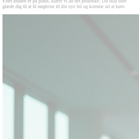
Efter aftalen er på plads, klarer vi alt det praktiske. Du skal bare
glæde dig til at få nøglerne til din nye bil og komme ud at køre.