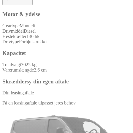
Motor & ydelse
Geartype
Manuelt
Drivmiddel
Diesel
Hestekræfter
136 hk
Drivtype
Forhjulstrukket
Kapacitet
Totalvægt
3025 kg
Varerumslængde
2.6 cm
Skræddersy din egen aftale
Din leasingaftale
Få en leasingaftale tilpasset jeres behov.