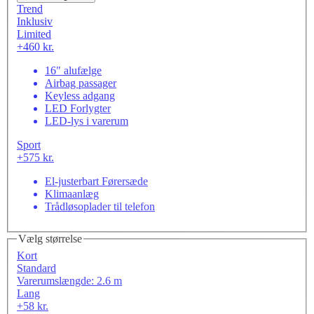
Trend
Inklusiv
Limited
+460 kr.
16" alufælge
Airbag passager
Keyless adgang
LED Forlygter
LED-lys i varerum
Sport
+575 kr.
El-justerbart Førersæde
Klimaanlæg
Trådløsoplader til telefon
Vælg størrelse
Kort
Standard
Varerumslængde: 2.6 m
Lang
+58 kr.