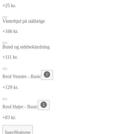
+25 kr.
Vinterhjul på stålfælge
+166 kr.
Bund og sidebeklædning
+111 kr.
Reol Venstre - Basic
+129 kr.
Reol Højre - Basic
+83 kr.
Specifikationer