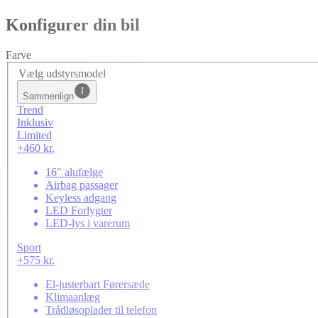
Konfigurer din bil
Farve
Vælg udstyrsmodel
Sammenlign
Trend
Inklusiv
Limited
+460 kr.
16" alufælge
Airbag passager
Keyless adgang
LED Forlygter
LED-lys i varerum
Sport
+575 kr.
El-justerbart Førersæde
Klimaanlæg
Trådløsoplader til telefon