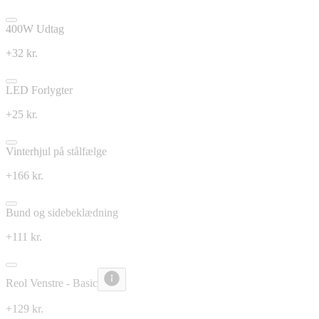
400W Udtag
+32 kr.
LED Forlygter
+25 kr.
Vinterhjul på stålfælge
+166 kr.
Bund og sidebeklædning
+111 kr.
Reol Venstre - Basic
+129 kr.