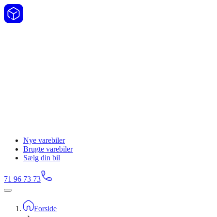
Nye varebiler
Brugte varebiler
Sælg din bil
71 96 73 73
Forside