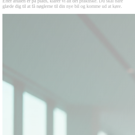
Efter aftalen er på plads, klarer vi alt det praktiske. Du skal bare
glæde dig til at få nøglerne til din nye bil og komme ud at køre.