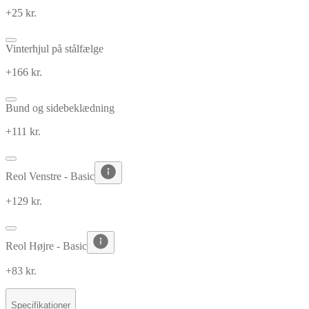
+25 kr.
Vinterhjul på stålfælge
+166 kr.
Bund og sidebeklædning
+111 kr.
Reol Venstre - Basic
+129 kr.
Reol Højre - Basic
+83 kr.
Specifikationer