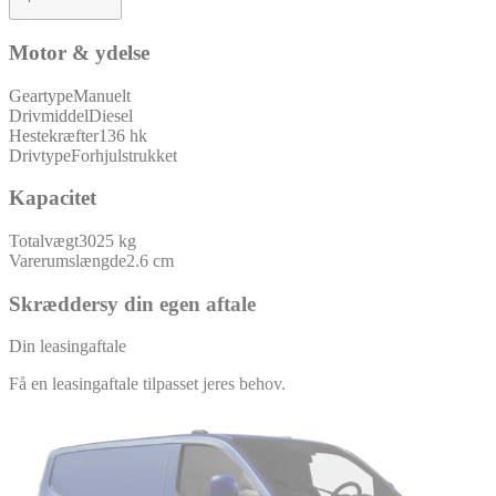
Motor & ydelse
Geartype
Manuelt
Drivmiddel
Diesel
Hestekræfter
136 hk
Drivtype
Forhjulstrukket
Kapacitet
Totalvægt
3025 kg
Varerumslængde
2.6 cm
Skræddersy din egen aftale
Din leasingaftale
Få en leasingaftale tilpasset jeres behov.