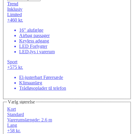
Trend
Inklusiv
Limited
+460 kr.
16" alufælge
Airbag passager
Keyless adgang
LED Forlygter
LED-lys i varerum
Sport
+575 kr.
El-justerbart Førersæde
Klimaanlæg
Trådløsoplader til telefon
Vælg størrelse
Kort
Standard
Varerumslængde: 2.6 m
Lang
+58 kr.