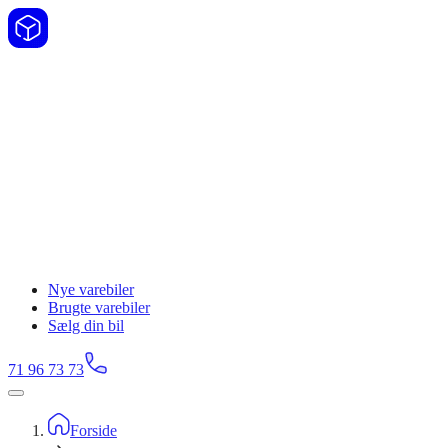
Nye varebiler
Brugte varebiler
Sælg din bil
71 96 73 73
Forside