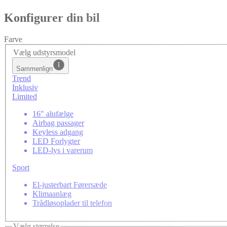
Konfigurer din bil
Farve
Vælg udstyrsmodel
Sammenlign
Trend
Inklusiv
Limited
16" alufælge
Airbag passager
Keyless adgang
LED Forlygter
LED-lys i varerum
Sport
El-justerbart Førersæde
Klimaanlæg
Trådløsoplader til telefon
Vælg størrelse