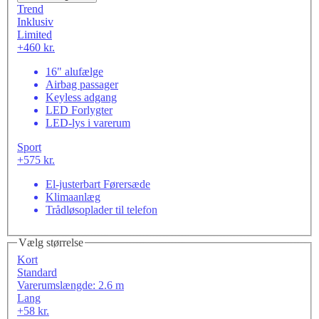
Trend
Inklusiv
Limited
+460 kr.
16" alufælge
Airbag passager
Keyless adgang
LED Forlygter
LED-lys i varerum
Sport
+575 kr.
El-justerbart Førersæde
Klimaanlæg
Trådløsoplader til telefon
Vælg størrelse
Kort
Standard
Varerumslængde: 2.6 m
Lang
+58 kr.