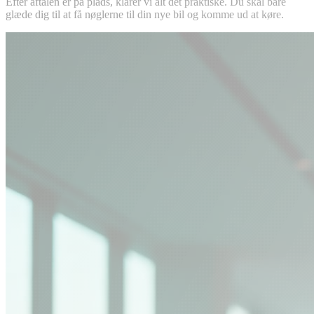
Efter aftalen er på plads, klarer vi alt det praktiske. Du skal bare
glæde dig til at få nøglerne til din nye bil og komme ud at køre.