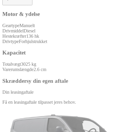
Motor & ydelse
Geartype
Manuelt
Drivmiddel
Diesel
Hestekræfter
136 hk
Drivtype
Forhjulstrukket
Kapacitet
Totalvægt
3025 kg
Varerumslængde
2.6 cm
Skræddersy din egen aftale
Din leasingaftale
Få en leasingaftale tilpasset jeres behov.