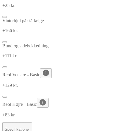
+25 kr.
Vinterhjul på stålfælge
+166 kr.
Bund og sidebeklædning
+111 kr.
Reol Venstre - Basic
+129 kr.
Reol Højre - Basic
+83 kr.
Specifikationer