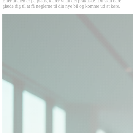
Efter aftalen er på plads, klarer vi alt det praktiske. Du skal bare
glæde dig til at få nøglerne til din nye bil og komme ud at køre.