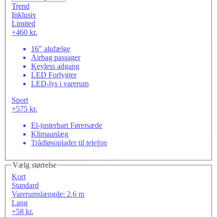
Trend
Inklusiv
Limited
+460 kr.
16" alufælge
Airbag passager
Keyless adgang
LED Forlygter
LED-lys i varerum
Sport
+575 kr.
El-justerbart Førersæde
Klimaanlæg
Trådløsoplader til telefon
Vælg størrelse
Kort
Standard
Varerumslængde: 2.6 m
Lang
+58 kr.