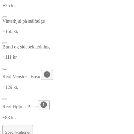
+25 kr.
Vinterhjul på stålfælge
+166 kr.
Bund og sidebeklædning
+111 kr.
Reol Venstre - Basic
+129 kr.
Reol Højre - Basic
+83 kr.
Specifikationer