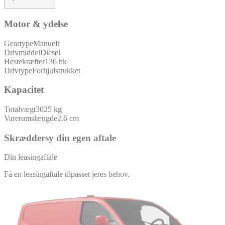
Motor & ydelse
Geartype
Manuelt
Drivmiddel
Diesel
Hestekræfter
136 hk
Drivtype
Forhjulstrukket
Kapacitet
Totalvægt
3025 kg
Varerumslængde
2.6 cm
Skræddersy din egen aftale
Din leasingaftale
Få en leasingaftale tilpasset jeres behov.