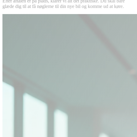
Efter aftalen er på plads, klarer vi alt det praktiske. Du skal bare
glæde dig til at få nøglerne til din nye bil og komme ud at køre.