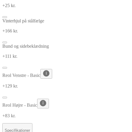
+25 kr.
Vinterhjul på stålfælge
+166 kr.
Bund og sidebeklædning
+111 kr.
Reol Venstre - Basic
+129 kr.
Reol Højre - Basic
+83 kr.
Specifikationer