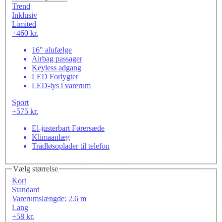
Trend
Inklusiv
Limited
+460 kr.
16" alufælge
Airbag passager
Keyless adgang
LED Forlygter
LED-lys i varerum
Sport
+575 kr.
El-justerbart Førersæde
Klimaanlæg
Trådløsoplader til telefon
Vælg størrelse
Kort
Standard
Varerumslængde: 2.6 m
Lang
+58 kr.