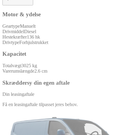
Motor & ydelse
Geartype
Manuelt
Drivmiddel
Diesel
Hestekræfter
136 hk
Drivtype
Forhjulstrukket
Kapacitet
Totalvægt
3025 kg
Varerumslængde
2.6 cm
Skræddersy din egen aftale
Din leasingaftale
Få en leasingaftale tilpasset jeres behov.