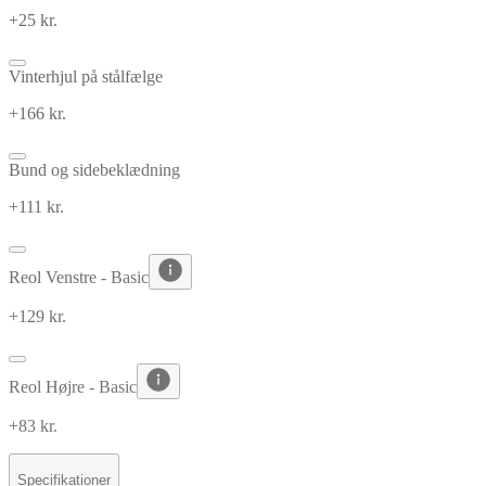
+25 kr.
Vinterhjul på stålfælge
+166 kr.
Bund og sidebeklædning
+111 kr.
Reol Venstre - Basic
+129 kr.
Reol Højre - Basic
+83 kr.
Specifikationer