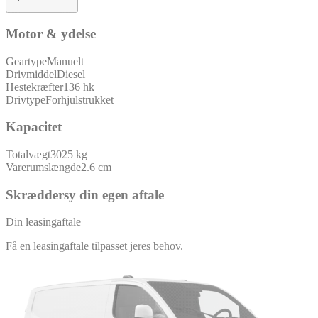
Motor & ydelse
Geartype
Manuelt
Drivmiddel
Diesel
Hestekræfter
136 hk
Drivtype
Forhjulstrukket
Kapacitet
Totalvægt
3025 kg
Varerumslængde
2.6 cm
Skræddersy din egen aftale
Din leasingaftale
Få en leasingaftale tilpasset jeres behov.