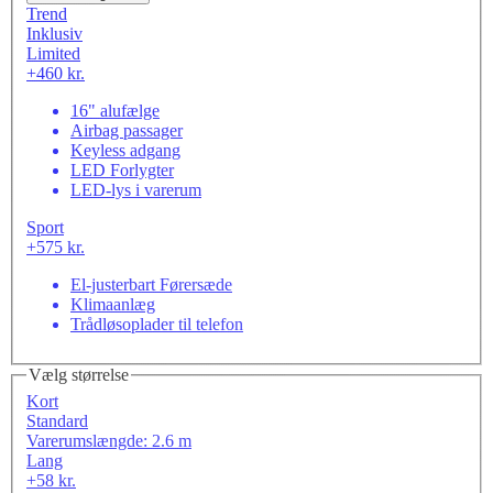
Trend
Inklusiv
Limited
+460 kr.
16" alufælge
Airbag passager
Keyless adgang
LED Forlygter
LED-lys i varerum
Sport
+575 kr.
El-justerbart Førersæde
Klimaanlæg
Trådløsoplader til telefon
Vælg størrelse
Kort
Standard
Varerumslængde: 2.6 m
Lang
+58 kr.