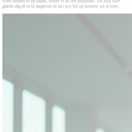
Efter aftalen er på plads, klarer vi alt det praktiske. Du skal bare
glæde dig til at få nøglerne til din nye bil og komme ud at køre.