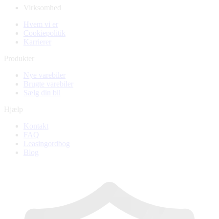
Virksomhed
Hvem vi er
Cookiepolitik
Karrierer
Produkter
Nye varebiler
Brugte varebiler
Sælg din bil
Hjælp
Kontakt
FAQ
Leasingordbog
Blog