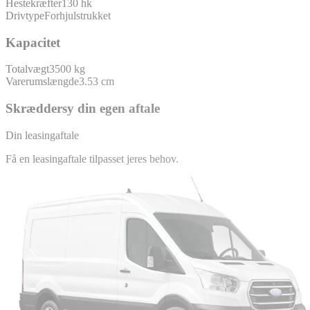
Hestekræfter
130 hk
Drivtype
Forhjulstrukket
Kapacitet
Totalvægt
3500 kg
Varerumslængde
3.53 cm
Skræddersy din egen aftale
Din leasingaftale
Få en leasingaftale tilpasset jeres behov.