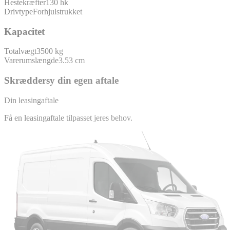
Hestekræfter
130 hk
Drivtype
Forhjulstrukket
Kapacitet
Totalvægt
3500 kg
Varerumslængde
3.53 cm
Skræddersy din egen aftale
Din leasingaftale
Få en leasingaftale tilpasset jeres behov.