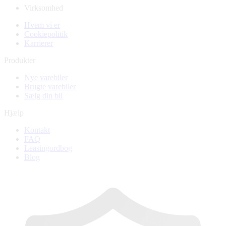
Virksomhed
Hvem vi er
Cookiepolitik
Karrierer
Produkter
Nye varebiler
Brugte varebiler
Sælg din bil
Hjælp
Kontakt
FAQ
Leasingordbog
Blog