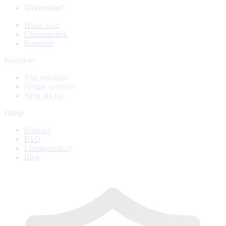
Virksomhed
Hvem vi er
Cookiepolitik
Karrierer
Produkter
Nye varebiler
Brugte varebiler
Sælg din bil
Hjælp
Kontakt
FAQ
Leasingordbog
Blog