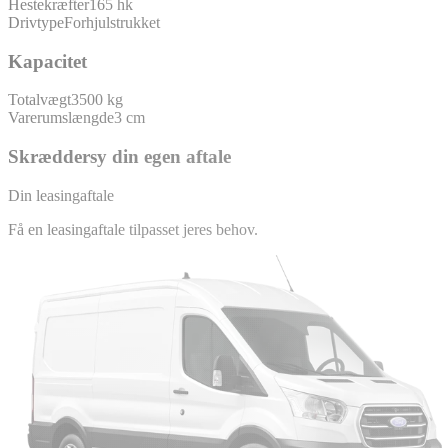
Hestekræfter
165 hk
Drivtype
Forhjulstrukket
Kapacitet
Totalvægt
3500 kg
Varerumslængde
3 cm
Skræddersy din egen aftale
Din leasingaftale
Få en leasingaftale tilpasset jeres behov.