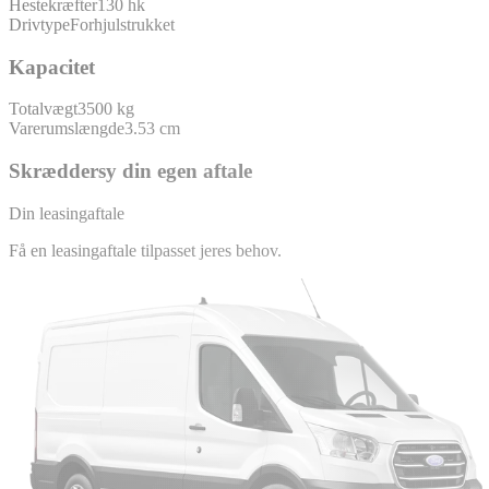
Hestekræfter
130 hk
Drivtype
Forhjulstrukket
Kapacitet
Totalvægt
3500 kg
Varerumslængde
3.53 cm
Skræddersy din egen aftale
Din leasingaftale
Få en leasingaftale tilpasset jeres behov.