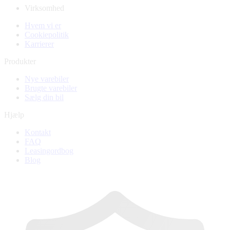
Virksomhed
Hvem vi er
Cookiepolitik
Karrierer
Produkter
Nye varebiler
Brugte varebiler
Sælg din bil
Hjælp
Kontakt
FAQ
Leasingordbog
Blog