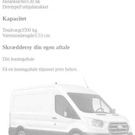
Hestekræfter
130 hk
Drivtype
Forhjulstrukket
Kapacitet
Totalvægt
3500 kg
Varerumslængde
3.53 cm
Skræddersy din egen aftale
Din leasingaftale
Få en leasingaftale tilpasset jeres behov.