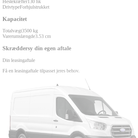
Hestekræfter
130 hk
Drivtype
Forhjulstrukket
Kapacitet
Totalvægt
3500 kg
Varerumslængde
3.53 cm
Skræddersy din egen aftale
Din leasingaftale
Få en leasingaftale tilpasset jeres behov.