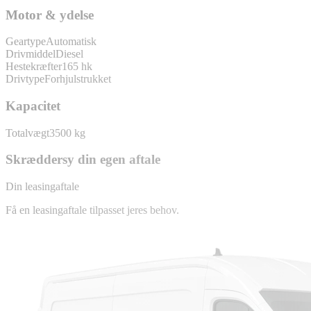
Motor & ydelse
Geartype
Automatisk
Drivmiddel
Diesel
Hestekræfter
165 hk
Drivtype
Forhjulstrukket
Kapacitet
Totalvægt
3500 kg
Skræddersy din egen aftale
Din leasingaftale
Få en leasingaftale tilpasset jeres behov.