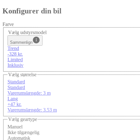
Konfigurer din bil
Farve
Vælg udstyrsmodel
Sammenlign
Trend
-328 kr.
Limited
Inklusiv
Vælg størrelse
Standard
Standard
Varerumslængde: 3 m
Lang
+47 kr.
Varerumslængde: 3.53 m
Vælg geartype
Manuel
Ikke tilgængelig
Automatisk