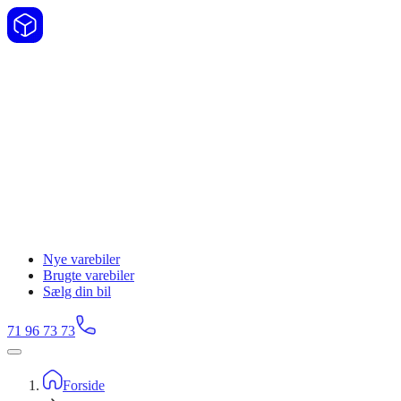
Nye varebiler
Brugte varebiler
Sælg din bil
71 96 73 73
Forside