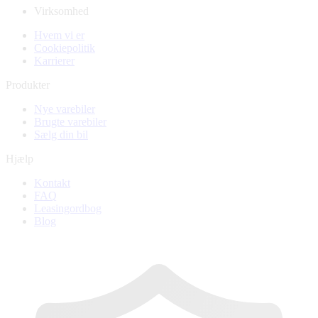
Virksomhed
Hvem vi er
Cookiepolitik
Karrierer
Produkter
Nye varebiler
Brugte varebiler
Sælg din bil
Hjælp
Kontakt
FAQ
Leasingordbog
Blog