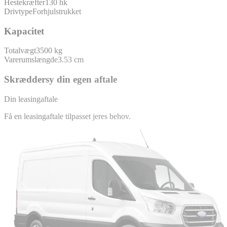
Hestekræfter
130 hk
Drivtype
Forhjulstrukket
Kapacitet
Totalvægt
3500 kg
Varerumslængde
3.53 cm
Skræddersy din egen aftale
Din leasingaftale
Få en leasingaftale tilpasset jeres behov.