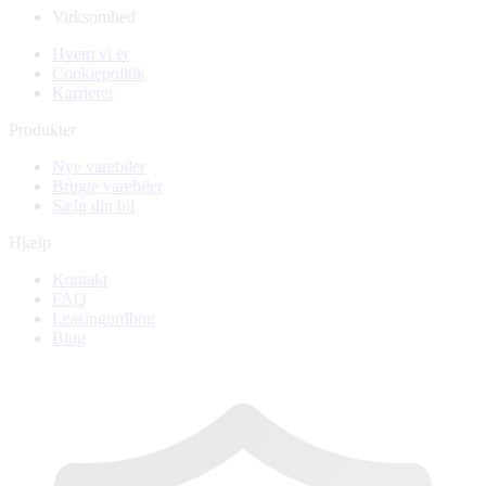
Virksomhed
Hvem vi er
Cookiepolitik
Karrierer
Produkter
Nye varebiler
Brugte varebiler
Sælg din bil
Hjælp
Kontakt
FAQ
Leasingordbog
Blog