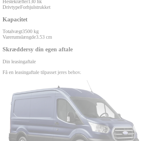
Hestekræfter
130 hk
Drivtype
Forhjulstrukket
Kapacitet
Totalvægt
3500 kg
Varerumslængde
3.53 cm
Skræddersy din egen aftale
Din leasingaftale
Få en leasingaftale tilpasset jeres behov.