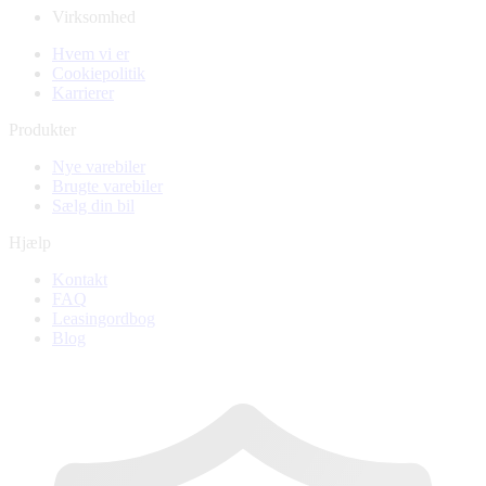
Virksomhed
Hvem vi er
Cookiepolitik
Karrierer
Produkter
Nye varebiler
Brugte varebiler
Sælg din bil
Hjælp
Kontakt
FAQ
Leasingordbog
Blog