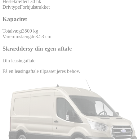
Hestekræfter
130 hk
Drivtype
Forhjulstrukket
Kapacitet
Totalvægt
3500 kg
Varerumslængde
3.53 cm
Skræddersy din egen aftale
Din leasingaftale
Få en leasingaftale tilpasset jeres behov.