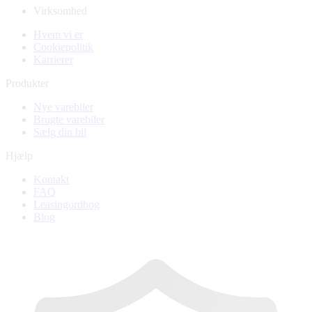
Virksomhed
Hvem vi er
Cookiepolitik
Karrierer
Produkter
Nye varebiler
Brugte varebiler
Sælg din bil
Hjælp
Kontakt
FAQ
Leasingordbog
Blog