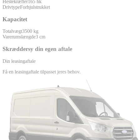
Hestekræfter
165 hk
Drivtype
Forhjulstrukket
Kapacitet
Totalvægt
3500 kg
Varerumslængde
3 cm
Skræddersy din egen aftale
Din leasingaftale
Få en leasingaftale tilpasset jeres behov.