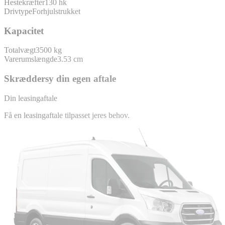
Hestekræfter
130 hk
Drivtype
Forhjulstrukket
Kapacitet
Totalvægt
3500 kg
Varerumslængde
3.53 cm
Skræddersy din egen aftale
Din leasingaftale
Få en leasingaftale tilpasset jeres behov.