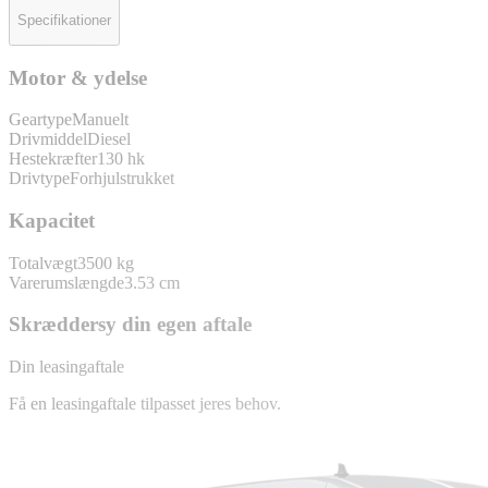
Specifikationer
Motor & ydelse
Geartype
Manuelt
Drivmiddel
Diesel
Hestekræfter
130 hk
Drivtype
Forhjulstrukket
Kapacitet
Totalvægt
3500 kg
Varerumslængde
3.53 cm
Skræddersy din egen aftale
Din leasingaftale
Få en leasingaftale tilpasset jeres behov.