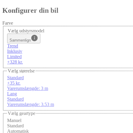
Konfigurer din bil
Farve
Vælg udstyrsmodel
Sammenlign
Trend
Inklusiv
Limited
+328 kr.
Vælg størrelse
Standard
+35 kr.
Varerumslængde: 3 m
Lang
Standard
Varerumslængde: 3.53 m
Vælg geartype
Manuel
Standard
Automatisk