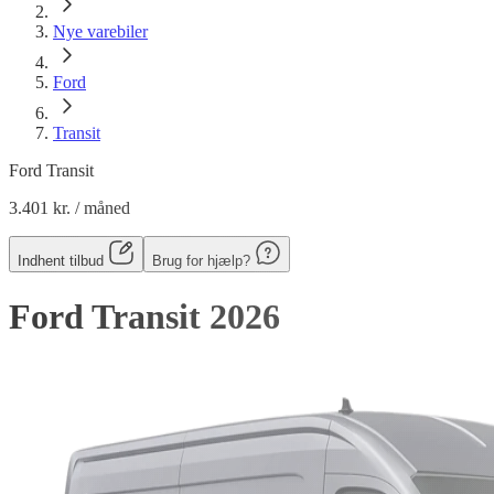
Nye varebiler
Ford
Transit
Ford Transit
3.401 kr.
/ måned
Indhent tilbud
Brug for hjælp?
Ford Transit
2026