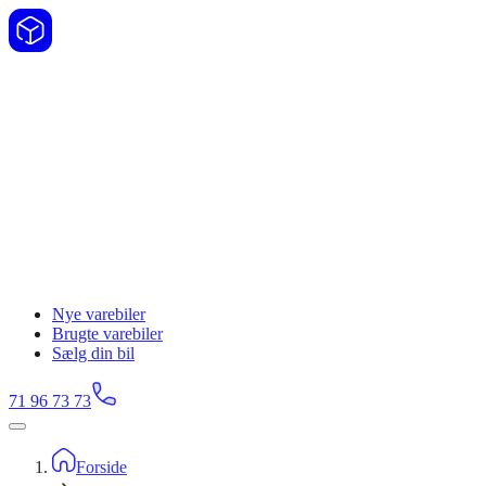
Nye varebiler
Brugte varebiler
Sælg din bil
71 96 73 73
Forside