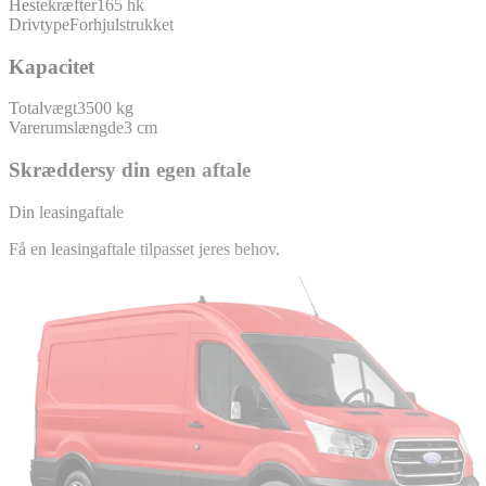
Hestekræfter
165 hk
Drivtype
Forhjulstrukket
Kapacitet
Totalvægt
3500 kg
Varerumslængde
3 cm
Skræddersy din egen aftale
Din leasingaftale
Få en leasingaftale tilpasset jeres behov.