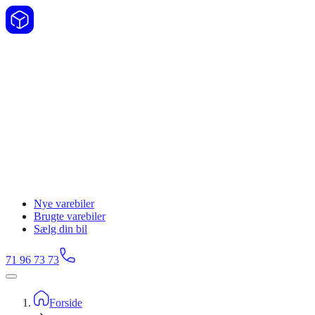
Nye varebiler
Brugte varebiler
Sælg din bil
71 96 73 73
Forside