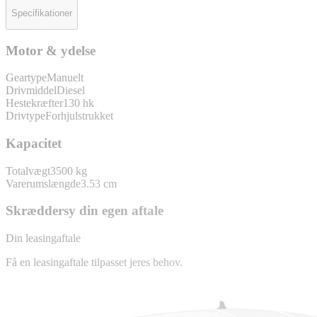
Specifikationer
Motor & ydelse
Geartype
Manuelt
Drivmiddel
Diesel
Hestekræfter
130 hk
Drivtype
Forhjulstrukket
Kapacitet
Totalvægt
3500 kg
Varerumslængde
3.53 cm
Skræddersy din egen aftale
Din leasingaftale
Få en leasingaftale tilpasset jeres behov.