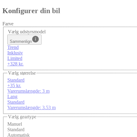
Konfigurer din bil
Farve
Vælg udstyrsmodel
Sammenlign
Trend
Inklusiv
Limited
+328 kr.
Vælg størrelse
Standard
+35 kr.
Varerumslængde: 3 m
Lang
Standard
Varerumslængde: 3.53 m
Vælg geartype
Manuel
Standard
Automatisk