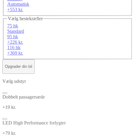
Automatisk
+553 kr.
Vælg hestekræfter
75 hk
Standard
95 hk
+226 kr.
116 hk
+369 kr.
Opgrader din bil
Vælg udstyr
Dobbelt passagersæde
+19 kr.
LED High Performance forlygter
+79 kr.