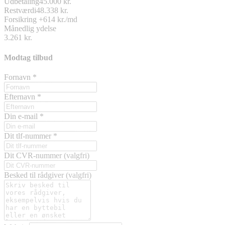
Udbetaling
45.000 kr.
Restværdi
48.338 kr.
Forsikring
+614 kr./md
Månedlig ydelse
3.261 kr.
Modtag tilbud
Fornavn
*
Efternavn
*
Din e-mail
*
Dit tlf-nummer
*
Dit CVR-nummer
(valgfri)
Besked til rådgiver
(valgfri)