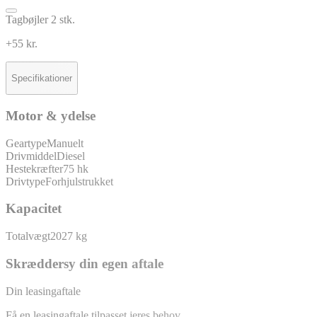
Tagbøjler 2 stk.
+55 kr.
Specifikationer
Motor & ydelse
Geartype
Manuelt
Drivmiddel
Diesel
Hestekræfter
75 hk
Drivtype
Forhjulstrukket
Kapacitet
Totalvægt
2027 kg
Skræddersy din egen aftale
Din leasingaftale
Få en leasingaftale tilpasset jeres behov.