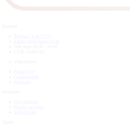
Kontakt
Telefon 71 96 73 73
Email: mail@kassebil.dk
Alle dage 08:00 - 20:00
CVR: 41462582
Virksomhed
Hvem vi er
Cookiepolitik
Karrierer
Produkter
Nye varebiler
Brugte varebiler
Sælg din bil
Hjælp