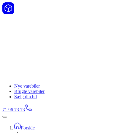
Nye varebiler
Brugte varebiler
Sælg din bil
71 96 73 73
Forside