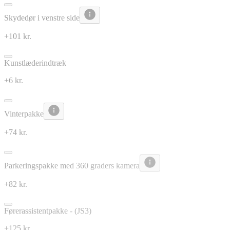
Skydedør i venstre side
+101 kr.
Kunstlæderindtræk
+6 kr.
Vinterpakke
+74 kr.
Parkeringspakke med 360 graders kamera
+82 kr.
Førerassistentpakke - (JS3)
+125 kr.