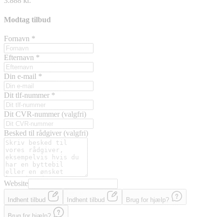
3.888 kr.
Modtag tilbud
Fornavn
*
Efternavn
*
Din e-mail
*
Dit tlf-nummer
*
Dit CVR-nummer
(valgfri)
Besked til rådgiver
(valgfri)
Website
Indhent tilbud
Indhent tilbud
Brug for hjælp?
Brug for hjælp?