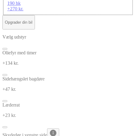
190 hk
+270 kr.
Opgrader din bil
Vælg udstyr
Oliefyr med timer
+134 kr.
Sidehængslet bagdøre
+47 kr.
Læderrat
+23 kr.
Skydedør i venstre side