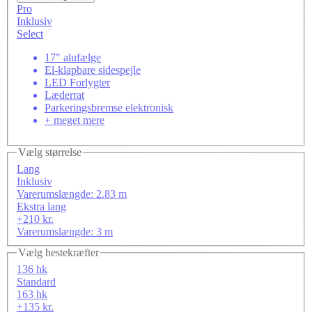
Pro
Inklusiv
Select
17" alufælge
El-klapbare sidespejle
LED Forlygter
Læderrat
Parkeringsbremse elektronisk
+ meget mere
Vælg størrelse
Lang
Inklusiv
Varerumslængde: 2.83 m
Ekstra lang
+210 kr.
Varerumslængde: 3 m
Vælg hestekræfter
136 hk
Standard
163 hk
+135 kr.