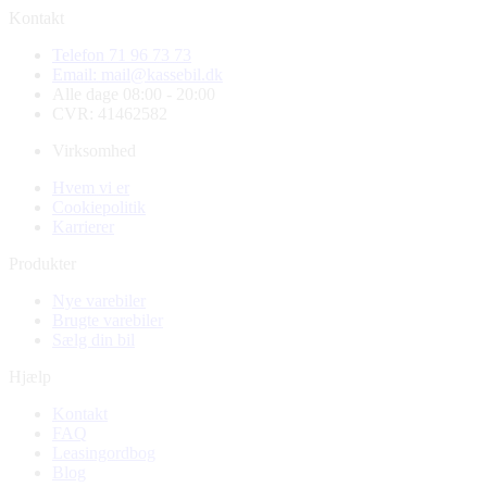
Kontakt
Telefon 71 96 73 73
Email: mail@kassebil.dk
Alle dage 08:00 - 20:00
CVR: 41462582
Virksomhed
Hvem vi er
Cookiepolitik
Karrierer
Produkter
Nye varebiler
Brugte varebiler
Sælg din bil
Hjælp
Kontakt
FAQ
Leasingordbog
Blog