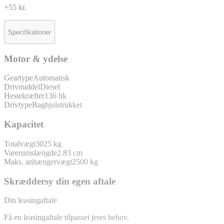
+55 kr.
Specifikationer
Motor & ydelse
Geartype
Automatisk
Drivmiddel
Diesel
Hestekræfter
136 hk
Drivtype
Baghjulstrukket
Kapacitet
Totalvægt
3025 kg
Varerumslængde
2.83 cm
Maks. anhængervægt
2500 kg
Skræddersy din egen aftale
Din leasingaftale
Få en leasingaftale tilpasset jeres behov.