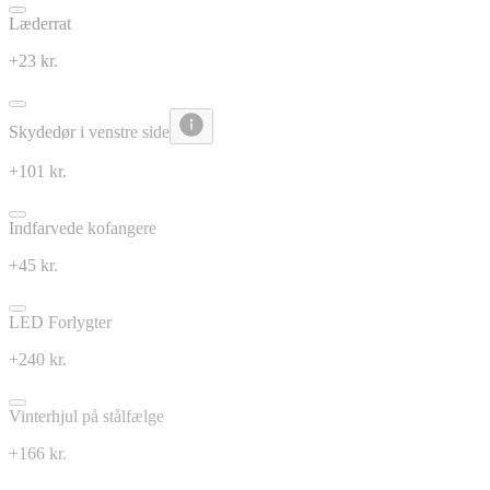
Læderrat
+23 kr.
Skydedør i venstre side
+101 kr.
Indfarvede kofangere
+45 kr.
LED Forlygter
+240 kr.
Vinterhjul på stålfælge
+166 kr.