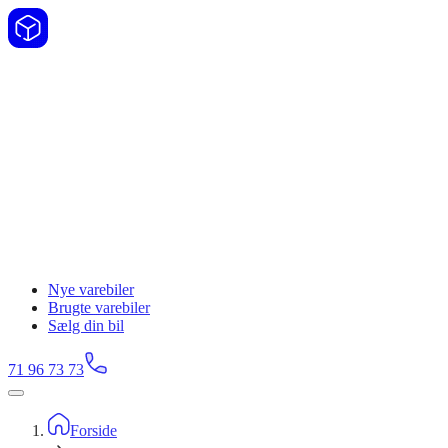
Nye varebiler
Brugte varebiler
Sælg din bil
71 96 73 73
Forside