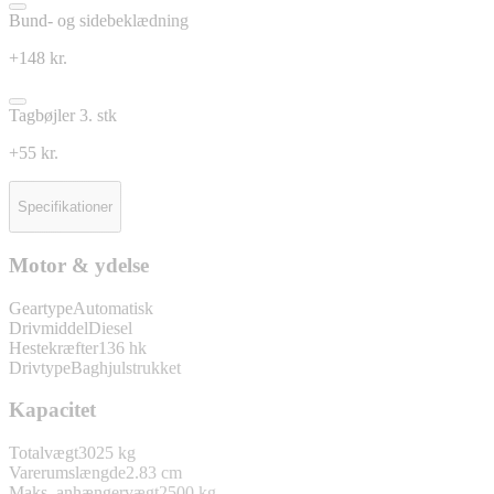
Bund- og sidebeklædning
+148 kr.
Tagbøjler 3. stk
+55 kr.
Specifikationer
Motor & ydelse
Geartype
Automatisk
Drivmiddel
Diesel
Hestekræfter
136 hk
Drivtype
Baghjulstrukket
Kapacitet
Totalvægt
3025 kg
Varerumslængde
2.83 cm
Maks. anhængervægt
2500 kg