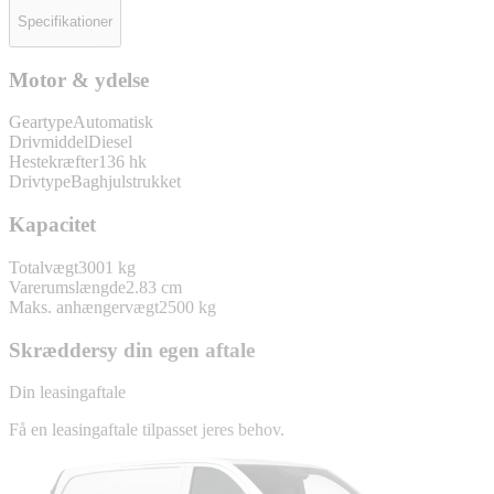
Specifikationer
Motor & ydelse
Geartype
Automatisk
Drivmiddel
Diesel
Hestekræfter
136 hk
Drivtype
Baghjulstrukket
Kapacitet
Totalvægt
3001 kg
Varerumslængde
2.83 cm
Maks. anhængervægt
2500 kg
Skræddersy din egen aftale
Din leasingaftale
Få en leasingaftale tilpasset jeres behov.