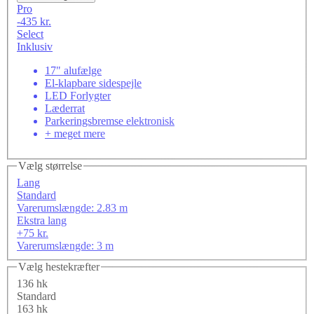
Pro
-435 kr.
Select
Inklusiv
17" alufælge
El-klapbare sidespejle
LED Forlygter
Læderrat
Parkeringsbremse elektronisk
+ meget mere
Vælg størrelse
Lang
Standard
Varerumslængde: 2.83 m
Ekstra lang
+75 kr.
Varerumslængde: 3 m
Vælg hestekræfter
136 hk
Standard
163 hk