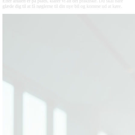
Efter aftalen er på plads, klarer vi alt det praktiske. Du skal bare
glæde dig til at få nøglerne til din nye bil og komme ud at køre.