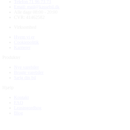
Telefon 71 96 73 73
Email: mail@kassebil.dk
Alle dage 08:00 - 20:00
CVR: 41462582
Virksomhed
Hvem vi er
Cookiepolitik
Karrierer
Produkter
Nye varebiler
Brugte varebiler
Sælg din bil
Hjælp
Kontakt
FAQ
Leasingordbog
Blog