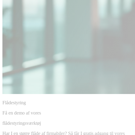
Flådestyring
Få en demo af vores
flådestyringsværktøj
Har I en større flåde af firmabiler? Så får I gratis adgang til vores