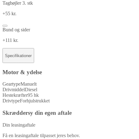
Tagbøjler 3. stk
+55 kr.
Bund og sider
+111 kr.
Specifikationer
Motor & ydelse
Geartype
Manuelt
Drivmiddel
Diesel
Hestekræfter
95 hk
Drivtype
Forhjulstrukket
Skræddersy din egen aftale
Din leasingaftale
Få en leasingaftale tilpasset jeres behov.