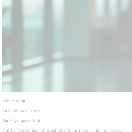
Flådestyring
Få en demo af vores
flådestyringsværktøj
Har I en større flåde af firmabiler? Så får I gratis adgang til vores