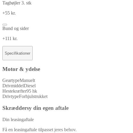
Tagbøjler 3. stk
+55 kr.
Bund og sider
+111 kr.
Specifikationer
Motor & ydelse
Geartype
Manuelt
Drivmiddel
Diesel
Hestekræfter
95 hk
Drivtype
Forhjulstrukket
Skræddersy din egen aftale
Din leasingaftale
Få en leasingaftale tilpasset jeres behov.