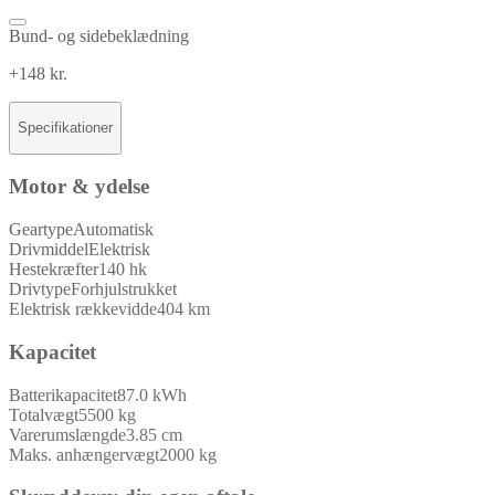
Bund- og sidebeklædning
+148 kr.
Specifikationer
Motor & ydelse
Geartype
Automatisk
Drivmiddel
Elektrisk
Hestekræfter
140 hk
Drivtype
Forhjulstrukket
Elektrisk rækkevidde
404 km
Kapacitet
Batterikapacitet
87.0 kWh
Totalvægt
5500 kg
Varerumslængde
3.85 cm
Maks. anhængervægt
2000 kg