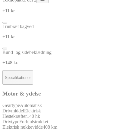
+11 kr.
Trinbræt bagved
+11 kr.
Bund- og sidebeklædning
+148 kr.
Specifikationer
Motor & ydelse
Geartype
Automatisk
Drivmiddel
Elektrisk
Hestekræfter
140 hk
Drivtype
Forhjulstrukket
Elektrisk rækkevidde
408 km