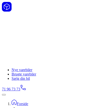
Nye varebiler
Brugte varebiler
Sælg din bil
71 96 73 73
Forside