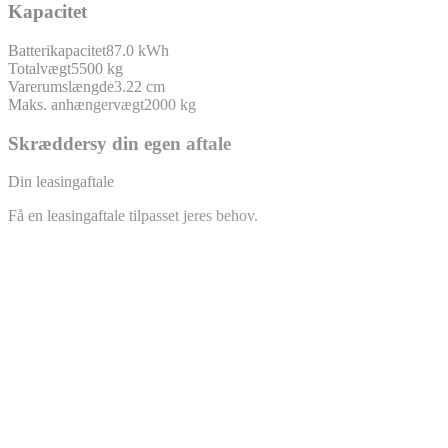
Kapacitet
Batterikapacitet
87.0 kWh
Totalvægt
5500 kg
Varerumslængde
3.22 cm
Maks. anhængervægt
2000 kg
Skræddersy din egen aftale
Din leasingaftale
Få en leasingaftale tilpasset jeres behov.