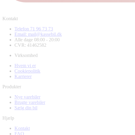
Kontakt
Telefon 71 96 73 73
Email: mail@kassebil.dk
Alle dage 08:00 - 20:00
CVR: 41462582
Virksomhed
Hvem vi er
Cookiepolitik
Karrierer
Produkter
Nye varebiler
Brugte varebiler
Sælg din bil
Hjælp
Kontakt
FAQ