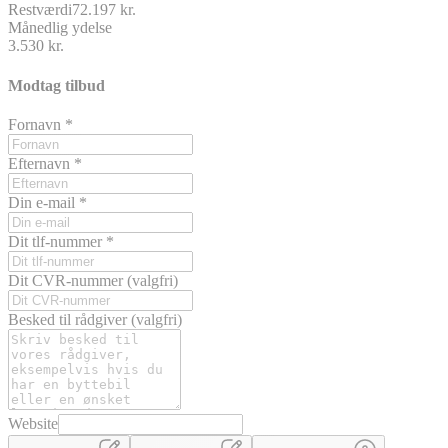
Restværdi
72.197 kr.
Månedlig ydelse
3.530 kr.
Modtag tilbud
Fornavn
*
Efternavn
*
Din e-mail
*
Dit tlf-nummer
*
Dit CVR-nummer
(valgfri)
Besked til rådgiver
(valgfri)
Website