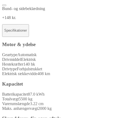
Bund- og sidebeklædning
+148 kr.
Specifikationer
Motor & ydelse
Geartype
Automatisk
Drivmiddel
Elektrisk
Hestekræfter
140 hk
Drivtype
Forhjulstrukket
Elektrisk rækkevidde
408 km
Kapacitet
Batterikapacitet
87.0 kWh
Totalvægt
5500 kg
Varerumslængde
3.22 cm
Maks. anhængervægt
2000 kg