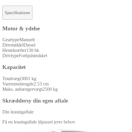
Specifikationer
Motor & ydelse
Geartype
Manuelt
Drivmiddel
Diesel
Hestekræfter
130 hk
Drivtype
Forhjulstrukket
Kapacitet
Totalvægt
3001 kg
Varerumslængde
2.53 cm
Maks. anhængervægt
2500 kg
Skræddersy din egen aftale
Din leasingaftale
Få en leasingaftale tilpasset jeres behov.