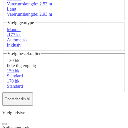
Varerumslængde: 2.53 m
Lang
Varerumslængde: 2.93 m
Vælg geartype
Manuel
-177 kr.
Automatisk
Inklusiv
Vælg hestekræfter
130 hk
Ikke tilgængelig
150 hk
Standard
170 hk
Standard
Opgrader din bil
Vælg udstyr
Anhængertræk