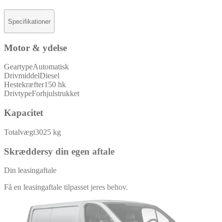
Specifikationer
Motor & ydelse
Geartype
Automatisk
Drivmiddel
Diesel
Hestekræfter
150 hk
Drivtype
Forhjulstrukket
Kapacitet
Totalvægt
3025 kg
Skræddersy din egen aftale
Din leasingaftale
Få en leasingaftale tilpasset jeres behov.