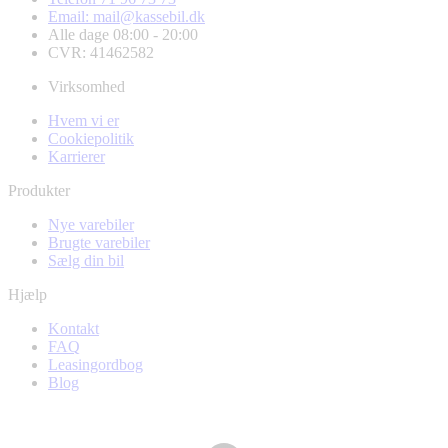
Email: mail@kassebil.dk
Alle dage 08:00 - 20:00
CVR: 41462582
Virksomhed
Hvem vi er
Cookiepolitik
Karrierer
Produkter
Nye varebiler
Brugte varebiler
Sælg din bil
Hjælp
Kontakt
FAQ
Leasingordbog
Blog