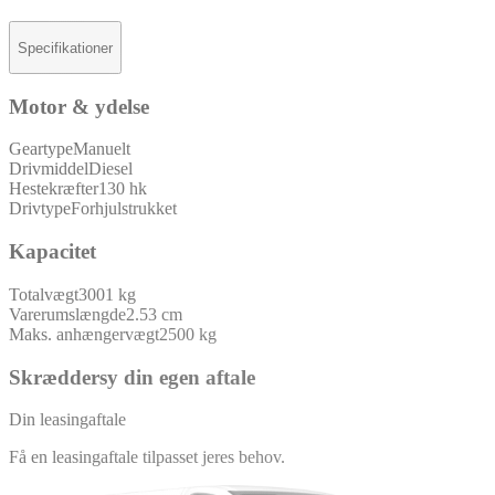
Specifikationer
Motor & ydelse
Geartype
Manuelt
Drivmiddel
Diesel
Hestekræfter
130 hk
Drivtype
Forhjulstrukket
Kapacitet
Totalvægt
3001 kg
Varerumslængde
2.53 cm
Maks. anhængervægt
2500 kg
Skræddersy din egen aftale
Din leasingaftale
Få en leasingaftale tilpasset jeres behov.