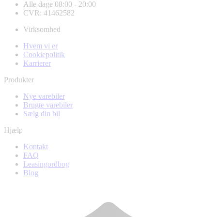
Alle dage 08:00 - 20:00
CVR: 41462582
Virksomhed
Hvem vi er
Cookiepolitik
Karrierer
Produkter
Nye varebiler
Brugte varebiler
Sælg din bil
Hjælp
Kontakt
FAQ
Leasingordbog
Blog