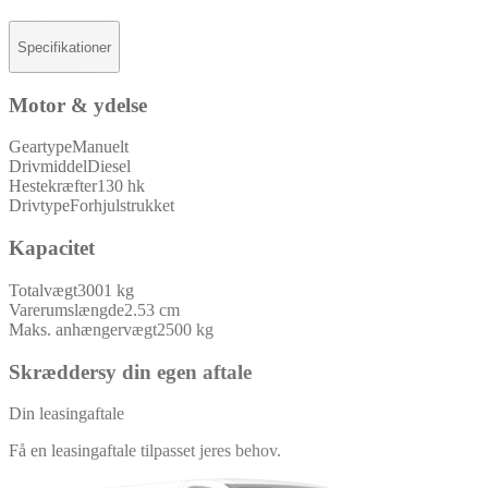
Specifikationer
Motor & ydelse
Geartype
Manuelt
Drivmiddel
Diesel
Hestekræfter
130 hk
Drivtype
Forhjulstrukket
Kapacitet
Totalvægt
3001 kg
Varerumslængde
2.53 cm
Maks. anhængervægt
2500 kg
Skræddersy din egen aftale
Din leasingaftale
Få en leasingaftale tilpasset jeres behov.